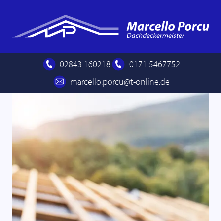
Zum
Inhalt
springen
02843 160218
0171 5467752
marcello.porcu@t-online.de